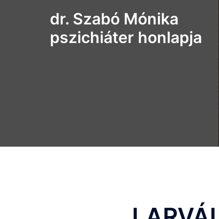
Skip
dr. Szabó Mónika
to
content
pszichiáter honlapja
LARVÁ