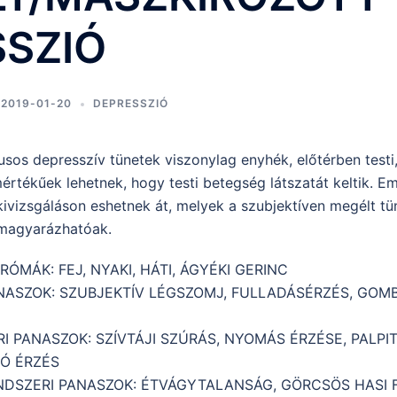
SSZIÓ
2019-01-20
DEPRESSZIÓ
sos depresszív tünetek viszonylag enyhék, előtérben testi,
értékűek lehetnek, hogy testi betegség látszatát keltik. E
ivizsgáláson eshetnek át, melyek a szubjektíven megélt tü
m magyarázhatóak.
ÓMÁK: FEJ, NYAKI, HÁTI, ÁGYÉKI GERINC
NASZOK: SZUBJEKTÍV LÉGSZOMJ, FULLADÁSÉRZÉS, GOM
I PANASZOK: SZÍVTÁJI SZÚRÁS, NYOMÁS ÉRZÉSE, PALPIT
TÓ ÉRZÉS
DSZERI PANASZOK: ÉTVÁGYTALANSÁG, GÖRCSÖS HASI 