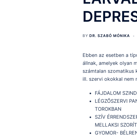
DEPRE
BY
DR. SZABÓ MÓNIKA
Ebben az esetben a típu
állnak, amelyek olyan m
számtalan szomatikus k
ill. szervi okokkal ne
FÁJDALOM SZINDR
LÉGZŐSZERVI PA
TOROKBAN
SZÍV ÉRRENDSZER
MELLAKSI SZORÍ
GYOMOR- BÉLREN