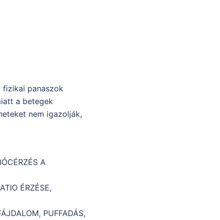
 fizikai panaszok
miatt a betegek
neteket nem igazolják,
BÓCÉRZÉS A
ATIO ÉRZÉSE,
FÁJDALOM, PUFFADÁS,